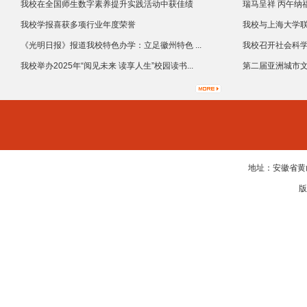
我校在全国师生数字素养提升实践活动中获佳绩
瑞马呈祥 丙午纳福
我校学报喜获多项行业年度荣誉
我校与上海大学联合
《光明日报》报道我校特色办学：立足徽州特色 ...
我校召开社会科学
我校举办2025年“阅见未来 读享人生”校园读书...
第二届亚洲城市文化
地址：安徽省黄山
版