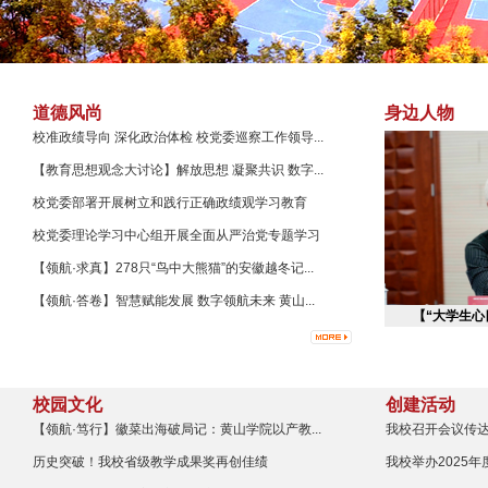
道德风尚
身边人物
校准政绩导向 深化政治体检 校党委巡察工作领导...
【教育思想观念大讨论】解放思想 凝聚共识 数字...
校党委部署开展树立和践行正确政绩观学习教育
校党委理论学习中心组开展全面从严治党专题学习
【领航·求真】278只“鸟中大熊猫”的安徽越冬记...
【领航·答卷】智慧赋能发展 数字领航未来 黄山...
【“大学生心
校园文化
创建活动
【领航·笃行】徽菜出海破局记：黄山学院以产教...
我校召开会议传达
历史突破！我校省级教学成果奖再创佳绩
我校举办2025年