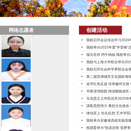
创建活动
网络志愿者
我校召开会议传达学习202
我校举办2025年度“学雷锋”
瑞马呈祥 丙午纳福 我校举办
我校与上海大学联合举办20
我校召开社会科学界联合会第
第二届亚洲城市文化国际海报展
追寻红色足迹 传承徽州文脉
书香浸润校园 阅读赋能成长
马克思主义学院召开2025
汲取思想伟力 勇担文化使命 
律动至上 街头狂想 艺术学
我校承办安徽省高校实验室建
校团委举办“悦读启智·筑梦青