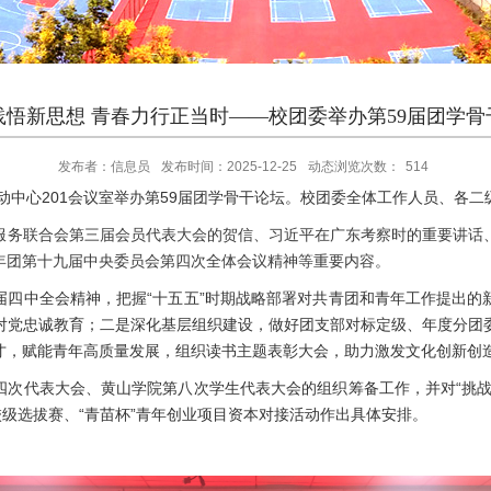
践悟新思想 青春力行正当时——校团委举办第59届团学骨
发布者：信息员
发布时间：2025-12-25
动态浏览次数：
514
活动中心201会议室举办第59届团学骨干论坛。校团委全体工作人员、各
服务联合会第三届会员代表大会的贺信、习近平在广东考察时的重要讲话
年团第十九届中央委员会第四次全体会议精神等重要内容。
届四中全会精神，把握“十五五”时期战略部署对共青团和青年工作提出的
对党忠诚教育；二是深化基层组织建设，做好团支部对标定级、年度分团
才，赋能青年高质量发展，组织读书主题表彰大会，助力激发文化创新创
四次代表大会、黄山学院第八次学生代表大会的组织筹备工作，并对“挑战
校级选拔赛、“青苗杯”青年创业项目资本对接活动作出具体安排。