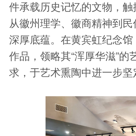
件承载历史记忆的文物，触
从徽州理学、徽商精神到民
深厚底蕴。在黄宾虹纪念馆
作品，领略其“浑厚华滋”的
求，于艺术熏陶中进一步坚